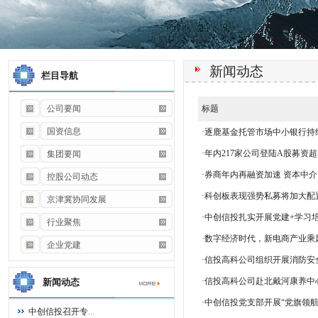
新闻动态
栏目导航
公司要闻
标题
国资信息
·逐鹿基金托管市场中小银行持
·年内217家公司登陆A股募资超
集团要闻
·券商年内再融资加速 资本中
控股公司动态
·科创板表现强势私募将加大配
京津冀协同发展
·中创信投扎实开展党建+学习
行业聚焦
·数字经济时代，新电商产业乘
企业党建
·信投高科公司组织开展消防安
·信投高科公司赴北戴河康养中
新闻动态
·中创信投党支部开展“党旗领
中创信投召开专
...