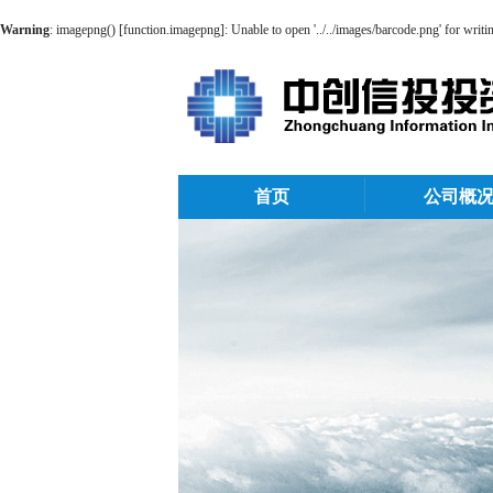
Warning
: imagepng() [
function.imagepng
]: Unable to open '../../images/barcode.png' for writ
首页
公司概