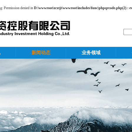
ing: Permission denied in
D:\wwwroot\zcxtjt\wwwroot\includes\func\phpqrcode.php(2) : eval
况
新闻动态
业务领域