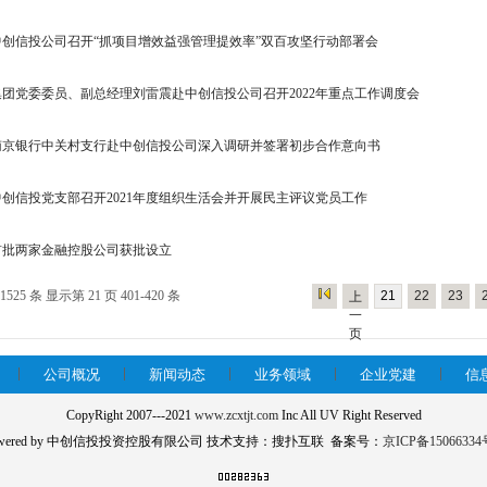
中创信投公司召开“抓项目增效益强管理提效率”双百攻坚行动部署会
集团党委委员、副总经理刘雷震赴中创信投公司召开2022年重点工作调度会
南京银行中关村支行赴中创信投公司深入调研并签署初步合作意向书
中创信投党支部召开2021年度组织生活会并开展民主评议党员工作
首批两家金融控股公司获批设立
1525 条 显示第 21 页 401-420 条
21
22
23
上
一
页
公司概况
新闻动态
业务领域
企业党建
信
CopyRight 2007---2021
www.zcxtjt.com
Inc All UV Right Reserved
owered by 中创信投投资控股有限公司 技术支持：搜扑互联 备案号：
京ICP备15066334