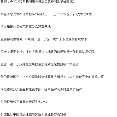
商务部：今年1至2月我国服务进出口总额同比增长33.5%
市场监管总局发布计量标准“双随机、一公开”指南 提升行政执法效能
大型游乐设施等规范将惠及京津冀三地
证监会拟调整境外IPO规则：进一步提升境外上市企业的合规水平
证监会：坚定支持企业自主选择上市地将为跨境监管合作提供制度保障
证监会：进一步压降金交所数量加强对区域性股权市场监管
三部门规范国企、上市公司选聘会计师事务所行为加大对低价竞争的处罚力度
如何推进能源产业品牌建设专家：提高品牌意识打造集群品牌
中创信投组织开展基金管理实务培训
中创信投赴中国信息通信研究院开展业务交流对接