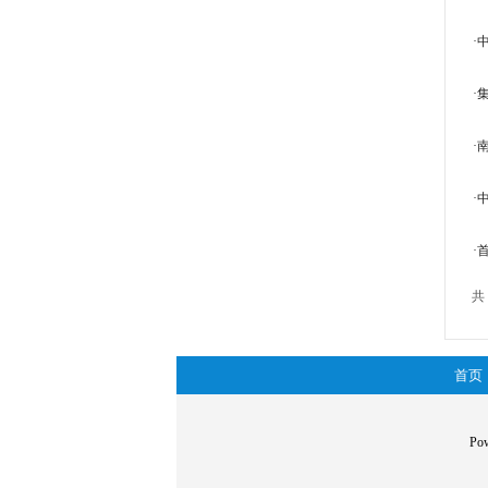
·
·
·
·
·
共 
首页
P