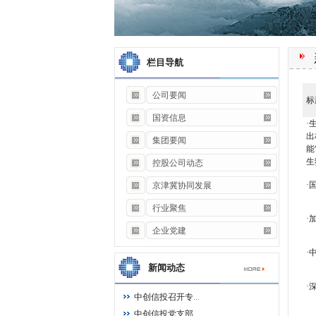
栏目导航
公司要闻
标
国资信息
·
出
集团要闻
能
生
控股公司动态
·
京津冀协同发展
行业聚焦
·
企业党建
·
新闻动态
·
中创信投召开专
...
中创信投党支部
...