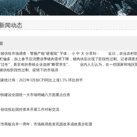
新闻动态
题
生猪供给市场调查：警惕产能“硬着陆” 字体： 小 中 大 分享到： 近日，农业农
栏偏多，加上春节后消费淡季猪肉需求下降，猪肉供应出现了阶段性过剩。记者调查
“过冬”，甚至有的养殖企业选择“断臂求生”。 业内人士认为，在一些国家和地区
猪供给阶段性过剩、疫情下的市场消
国家统计局：2022年3月份CPI同比上涨1.5% 环比持平
加快建设全国统一大市场明确六方面重点任务
中创信投赴国控资本开展工作对标交流
深市两板合并一周年：市场格局愈发巩固改革成效逐步彰显